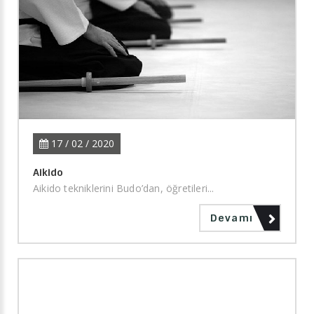
17 / 02 / 2020
Aikido
Aikido tekniklerini Budo’dan, öğretileri...
Devamı