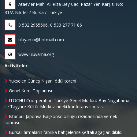
Ataevler Mah. Ali Rıza Bey Cad. Pazar Yeri Karşısı No:
31/A Nilüfer / Bursa / Türkiye
0 532 2955506, 0 533 277 71 86
uluyama@hotmail.com
www.uluyama.org
Aktiviteler
Yükselen Güneş Nişanı ödül töreni
Genel Kurul Toplantısı
ITOCHU Coorperation Türkiye Genel Müdürü Bay Nagahama
ile Tayyare Kültür Merkezi'ndeki konferans sonrası
Istanbul Japonya Başkonsolosluğu rezidansında yemek
sonrası
Bursalı firmaların fabrika bahçelerine şeftali ağaçları dikildi