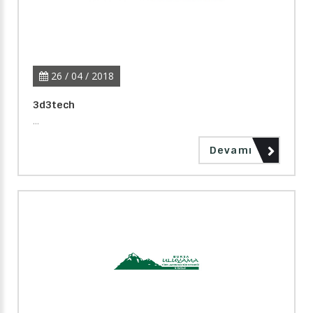
26 / 04 / 2018
3d3tech
...
Devamı