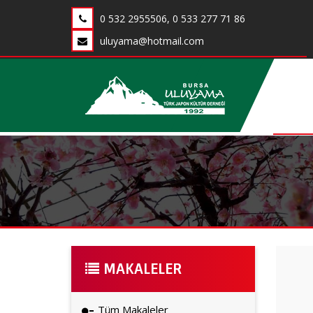
0 532 2955506, 0 533 277 71 86
uluyama@hotmail.com
MAKALELER
Tüm Makaleler