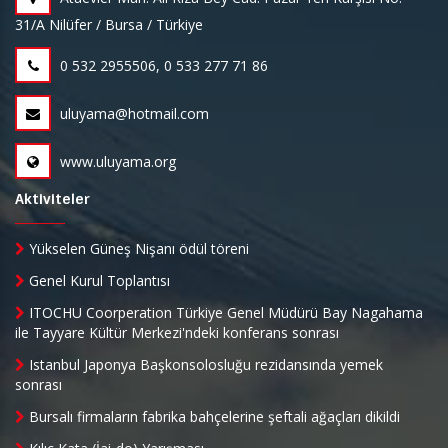
31/A Nilüfer / Bursa / Türkiye
0 532 2955506, 0 533 277 71 86
uluyama@hotmail.com
www.uluyama.org
Aktiviteler
Yükselen Güneş Nişanı ödül töreni
Genel Kurul Toplantısı
ITOCHU Coorperation Türkiye Genel Müdürü Bay Nagahama
ile Tayyare Kültür Merkezi'ndeki konferans sonrası
Istanbul Japonya Başkonsolosluğu rezidansında yemek
sonrası
Bursalı firmaların fabrika bahçelerine şeftali ağaçları dikildi